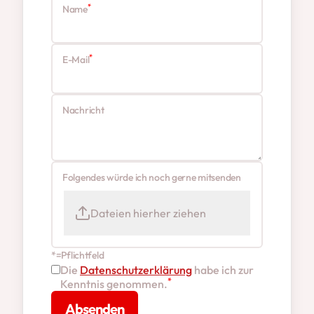
*
Name
*
E-Mail
Nachricht
Folgendes würde ich noch gerne mitsenden
Dateien hierher ziehen
*=Pflichtfeld
Die
Datenschutzerklärung
habe ich zur
*
Kenntnis genommen.
Absenden