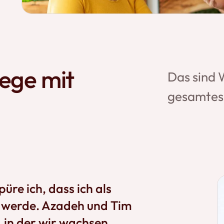
ege mit
Das sind 
d
gesamtes
üre ich, dass ich als
erde. Azadeh und Tim
 in der wir wachsen