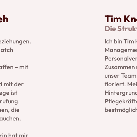
eh
Tim Kn
Die Stru
eziehungen.
Ich bin Tim 
Match
Managemen
Personalve
affen – mit
Zusammen m
unser Team 
d mit der
floriert. Me
ege ist
Hintergrund
erufung.
Pflegekräft
en, die
bestmöglich
rauchen.
in hat mir