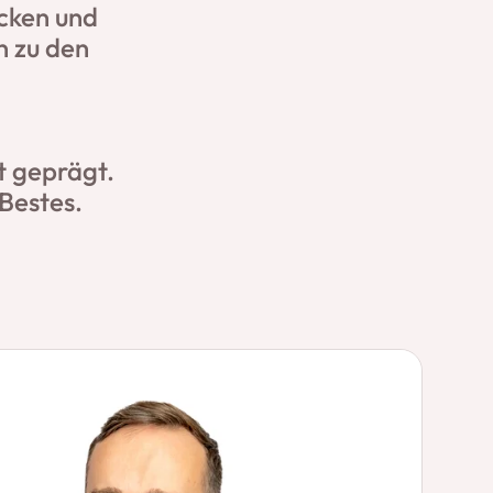
cken und
n zu den
t geprägt.
Bestes.