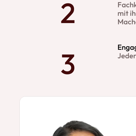
Fachk
mit i
Mache
Enga
Jeder