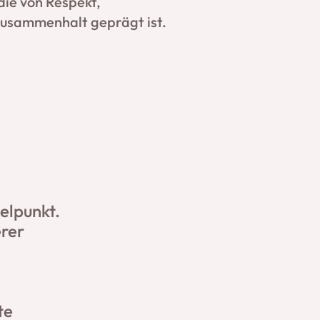
ie von Respekt,
usammenhalt geprägt ist.
elpunkt.
erer
te