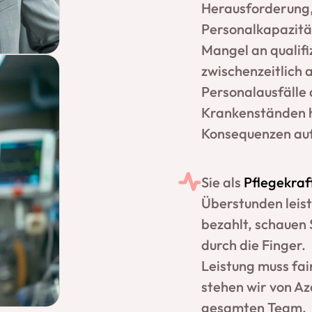
Herausforderung, 
Personalkapazit
Mangel an qualif
zwischenzeitlich
Personalausfälle
Krankenständen h
Konsequenzen auf
Sie als
Pflegekraf
Überstunden leis
bezahlt, schauen
durch die Finger.
Leistung muss fai
stehen wir von A
gesamten Team.