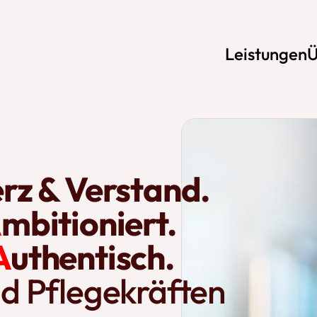
Leistungen
Ü
Pflegekräfte
Gesundheitsinstit
rz & Verstand.
A
mbitioniert.
A
uthentisch.
d Pflegekräften