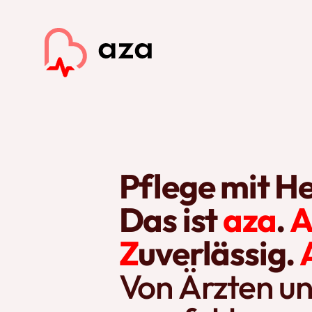
Pflege mit He
Das ist
aza
.
Z
uverlässig.
Von Ärzten un